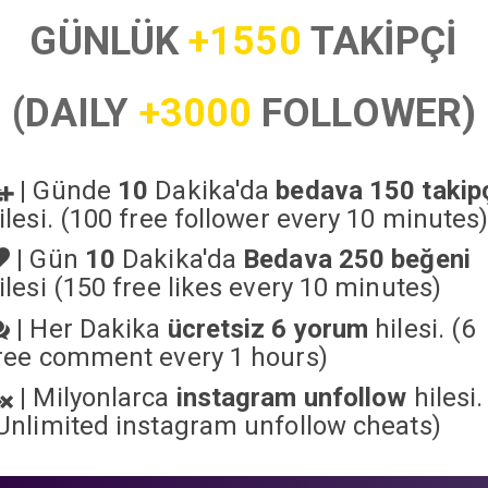
GÜNLÜK
+1550
TAKİPÇİ
(DAILY
+3000
FOLLOWER)
|
Günde
10
Dakika'da
bedava 150 takip
ilesi. (100 free follower every 10 minutes
|
Gün
10
Dakika'da
Bedava 250 beğeni
ilesi (150 free likes every 10 minutes)
|
Her Dakika
ücretsiz 6 yorum
hilesi. (6
ree comment every 1 hours)
|
Milyonlarca
instagram unfollow
hilesi.
Unlimited instagram unfollow cheats
)