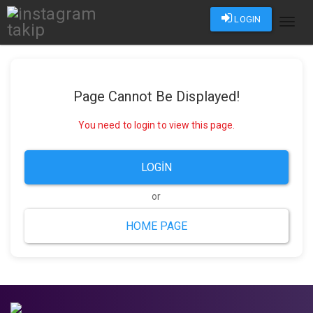
LOGIN
Toggl
naviga
Page Cannot Be Displayed!
You need to login to view this page.
LOGIN
or
HOME PAGE