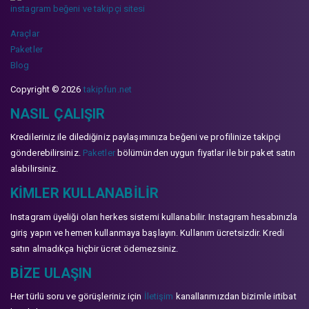
instagram beğeni ve takipçi sitesi
Araçlar
Paketler
Blog
Copyright © 2026
takipfun.net
NASIL ÇALIŞIR
Kredileriniz ile dilediğiniz paylaşımınıza beğeni ve profilinize takipçi
gönderebilirsiniz.
Paketler
bölümünden uygun fiyatlar ile bir paket satın
alabilirsiniz.
KIMLER KULLANABILIR
Instagram üyeliği olan herkes sistemi kullanabilir. Instagram hesabınızla
giriş yapın ve hemen kullanmaya başlayın. Kullanım ücretsizdir. Kredi
satın almadıkça hiçbir ücret ödemezsiniz.
BIZE ULAŞIN
Her türlü soru ve görüşleriniz için
İletişim
kanallarımızdan bizimle irtibat