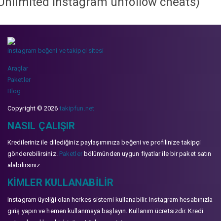
Unlimited instagram unfollow cheats
)
instagram beğeni ve takipçi sitesi
Araçlar
Paketler
Blog
Copyright © 2026
takipfun.net
NASIL ÇALIŞIR
Kredileriniz ile dilediğiniz paylaşımınıza beğeni ve profilinize takipçi
gönderebilirsiniz.
Paketler
bölümünden uygun fiyatlar ile bir paket satın
alabilirsiniz.
KIMLER KULLANABILIR
Instagram üyeliği olan herkes sistemi kullanabilir. Instagram hesabınızla
giriş yapın ve hemen kullanmaya başlayın. Kullanım ücretsizdir. Kredi