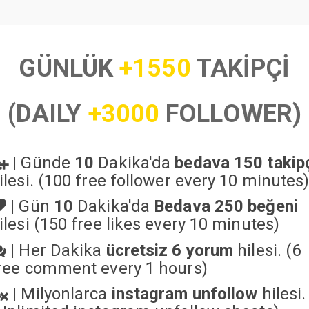
GÜNLÜK
+1550
TAKİPÇİ
(DAILY
+3000
FOLLOWER)
|
Günde
10
Dakika'da
bedava 150 takip
ilesi. (100 free follower every 10 minutes
|
Gün
10
Dakika'da
Bedava 250 beğeni
ilesi (150 free likes every 10 minutes)
|
Her Dakika
ücretsiz 6 yorum
hilesi. (6
ree comment every 1 hours)
|
Milyonlarca
instagram unfollow
hilesi.