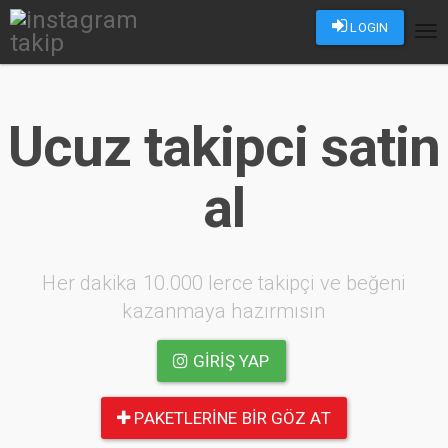
LOGIN
Tog
nav
Ucuz takipci satin
al
Her dakika 10.000 lerce takipçi ve beğeni
kazanmaya hazırmısın
GIRIŞ YAP
PAKETLERINE BIR GÖZ AT