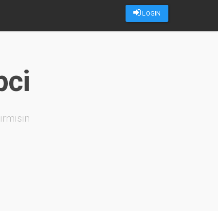
LOGIN
pci
ırmısın