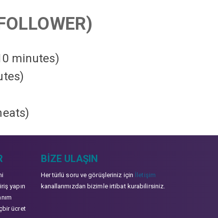
FOLLOWER)
 10 minutes)
utes)
heats
)
R
BIZE ULAŞIN
mi
Her türlü soru ve görüşleriniz için
İletişim
iriş yapın
kanallarımızdan bizimle irtibat kurabilirsiniz.
anım
çbir ücret