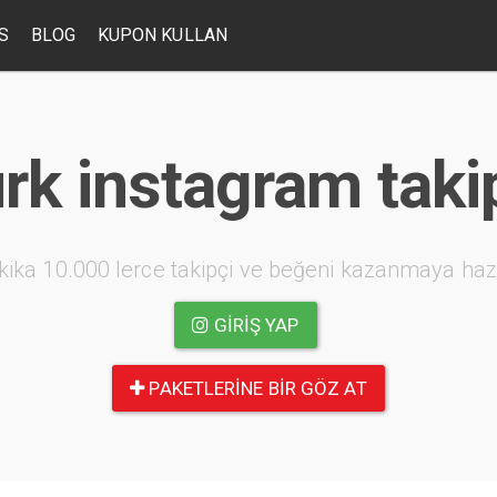
S
BLOG
KUPON KULLAN
rk instagram taki
kika 10.000 lerce takipçi ve beğeni kazanmaya haz
GIRIŞ YAP
PAKETLERINE BIR GÖZ AT