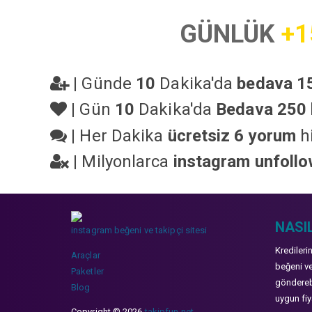
GÜNLÜK
+1
|
Günde
10
Dakika'da
bedava 15
|
Gün
10
Dakika'da
Bedava 250 
|
Her Dakika
ücretsiz 6 yorum
hi
|
Milyonlarca
instagram unfoll
NASIL
instagram beğeni ve takipçi sitesi
Kredileri
Araçlar
beğeni ve
Paketler
gönderebi
Blog
uygun fiya
Copyright © 2026
takipfun.net