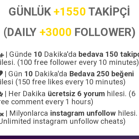
GÜNLÜK
+1550
TAKİPÇİ
(DAILY
+3000
FOLLOWER)
|
Günde
10
Dakika'da
bedava 150 takip
ilesi. (100 free follower every 10 minutes
|
Gün
10
Dakika'da
Bedava 250 beğeni
ilesi (150 free likes every 10 minutes)
|
Her Dakika
ücretsiz 6 yorum
hilesi. (6
ree comment every 1 hours)
|
Milyonlarca
instagram unfollow
hilesi.
Unlimited instagram unfollow cheats
)