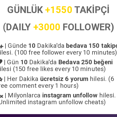
GÜNLÜK
+1550
TAKİPÇİ
(DAILY
+3000
FOLLOWER)
|
Günde
10
Dakika'da
bedava 150 takip
ilesi. (100 free follower every 10 minutes
|
Gün
10
Dakika'da
Bedava 250 beğeni
ilesi (150 free likes every 10 minutes)
|
Her Dakika
ücretsiz 6 yorum
hilesi. (6
ree comment every 1 hours)
|
Milyonlarca
instagram unfollow
hilesi.
Unlimited instagram unfollow cheats
)