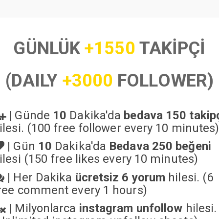
GÜNLÜK
+1550
TAKİPÇİ
(DAILY
+3000
FOLLOWER)
|
Günde
10
Dakika'da
bedava 150 takip
ilesi. (100 free follower every 10 minutes
|
Gün
10
Dakika'da
Bedava 250 beğeni
ilesi (150 free likes every 10 minutes)
|
Her Dakika
ücretsiz 6 yorum
hilesi. (6
ree comment every 1 hours)
|
Milyonlarca
instagram unfollow
hilesi.