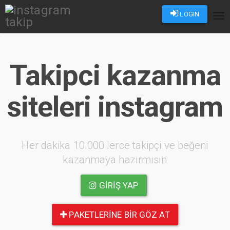
LOGIN
Tog
nav
Takipci kazanma
siteleri instagram
Her dakika 10.000 lerce takipçi ve beğeni
kazanmaya hazırmısın
GIRIŞ YAP
PAKETLERINE BIR GÖZ AT