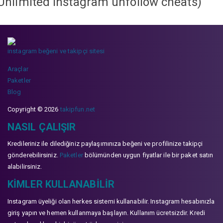
Unlimited instagram unfollow cheats
)
instagram beğeni ve takipçi sitesi
Araçlar
Paketler
Blog
Copyright © 2026
takipfun.net
NASIL ÇALIŞIR
Kredileriniz ile dilediğiniz paylaşımınıza beğeni ve profilinize takipçi
gönderebilirsiniz.
Paketler
bölümünden uygun fiyatlar ile bir paket satın
alabilirsiniz.
KIMLER KULLANABILIR
Instagram üyeliği olan herkes sistemi kullanabilir. Instagram hesabınızla
giriş yapın ve hemen kullanmaya başlayın. Kullanım ücretsizdir. Kredi