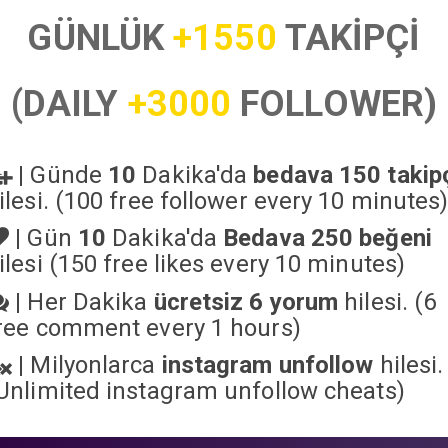
GÜNLÜK
+1550
TAKİPÇİ
(DAILY
+3000
FOLLOWER)
|
Günde
10
Dakika'da
bedava 150 takip
ilesi. (100 free follower every 10 minutes
|
Gün
10
Dakika'da
Bedava 250 beğeni
ilesi (150 free likes every 10 minutes)
|
Her Dakika
ücretsiz 6 yorum
hilesi. (6
ree comment every 1 hours)
|
Milyonlarca
instagram unfollow
hilesi.
Unlimited instagram unfollow cheats
)