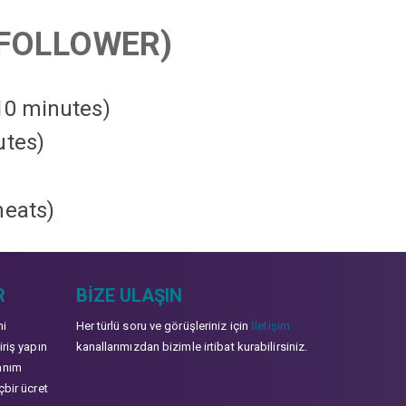
FOLLOWER)
 10 minutes)
utes)
heats
)
R
BIZE ULAŞIN
mi
Her türlü soru ve görüşleriniz için
İletişim
iriş yapın
kanallarımızdan bizimle irtibat kurabilirsiniz.
anım
çbir ücret