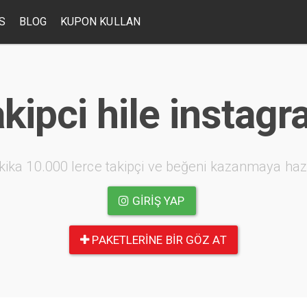
S
BLOG
KUPON KULLAN
kipci hile instag
kika 10.000 lerce takipçi ve beğeni kazanmaya haz
GIRIŞ YAP
PAKETLERINE BIR GÖZ AT