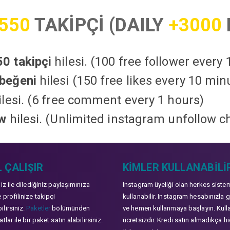
550
TAKİPÇİ (DAILY
+3000
0 takipçi
hilesi. (100 free follower every
beğeni
hilesi (150 free likes every 10 min
lesi. (6 free comment every 1 hours)
ow
hilesi. (Unlimited instagram unfollow c
 ÇALIŞIR
KIMLER KULLANABILI
niz ile dilediğiniz paylaşımınıza
Instagram üyeliği olan herkes siste
 profilinize takipçi
kullanabilir. Instagram hesabınızla g
lirsiniz.
Paketler
bölümünden
ve hemen kullanmaya başlayın. Kull
tlar ile bir paket satın alabilirsiniz.
ücretsizdir. Kredi satın almadıkça hi