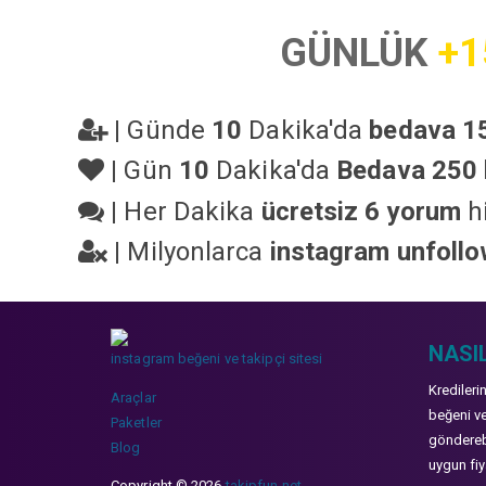
GÜNLÜK
+1
|
Günde
10
Dakika'da
bedava 15
|
Gün
10
Dakika'da
Bedava 250 
|
Her Dakika
ücretsiz 6 yorum
hi
|
Milyonlarca
instagram unfoll
NASIL
instagram beğeni ve takipçi sitesi
Kredileri
Araçlar
beğeni ve
Paketler
gönderebi
Blog
uygun fiya
Copyright © 2026
takipfun.net