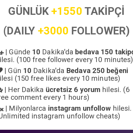
GÜNLÜK
+1550
TAKİPÇİ
(DAILY
+3000
FOLLOWER)
|
Günde
10
Dakika'da
bedava 150 takip
ilesi. (100 free follower every 10 minutes
|
Gün
10
Dakika'da
Bedava 250 beğeni
ilesi (150 free likes every 10 minutes)
|
Her Dakika
ücretsiz 6 yorum
hilesi. (6
ree comment every 1 hours)
|
Milyonlarca
instagram unfollow
hilesi.
Unlimited instagram unfollow cheats
)