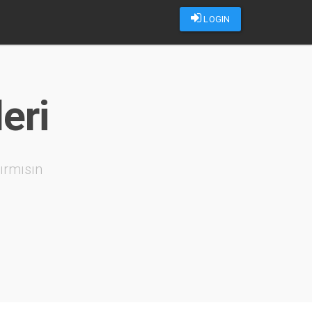
LOGIN
eri
ırmısın