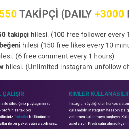
550
TAKİPÇİ (DAILY
+3000
0 takipçi
hilesi. (100 free follower every
beğeni
hilesi (150 free likes every 10 min
lesi. (6 free comment every 1 hours)
ow
hilesi. (Unlimited instagram unfollow c
 ÇALIŞIR
KIMLER KULLANABILI
niz ile dilediğiniz paylaşımınıza
Instagram üyeliği olan herkes siste
 profilinize takipçi
kullanabilir. Instagram hesabınızla g
lirsiniz.
Paketler
bölümünden
ve hemen kullanmaya başlayın. Kull
tlar ile bir paket satın alabilirsiniz.
ücretsizdir. Kredi satın almadıkça hi