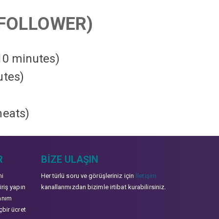
FOLLOWER)
 10 minutes)
utes)
heats
)
R
BIZE ULAŞIN
mi
Her türlü soru ve görüşleriniz için
İletişim
iriş yapın
kanallarımızdan bizimle irtibat kurabilirsiniz.
anım
çbir ücret