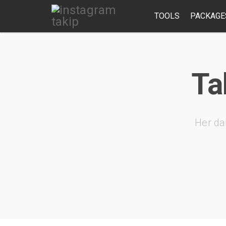
TOOLS
PACKAGE
Ta
Her da