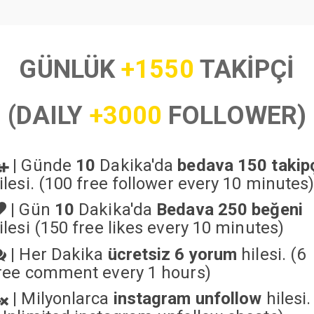
GÜNLÜK
+1550
TAKİPÇİ
(DAILY
+3000
FOLLOWER)
|
Günde
10
Dakika'da
bedava 150 takip
ilesi. (100 free follower every 10 minutes
|
Gün
10
Dakika'da
Bedava 250 beğeni
ilesi (150 free likes every 10 minutes)
|
Her Dakika
ücretsiz 6 yorum
hilesi. (6
ree comment every 1 hours)
|
Milyonlarca
instagram unfollow
hilesi.