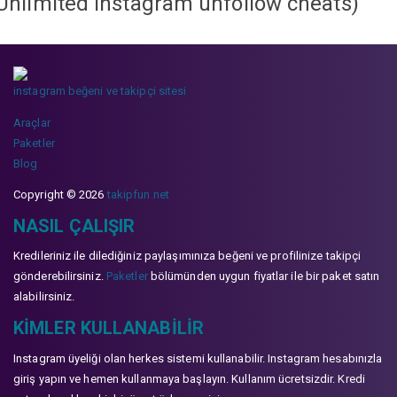
Unlimited instagram unfollow cheats
)
instagram beğeni ve takipçi sitesi
Araçlar
Paketler
Blog
Copyright © 2026
takipfun.net
NASIL ÇALIŞIR
Kredileriniz ile dilediğiniz paylaşımınıza beğeni ve profilinize takipçi
gönderebilirsiniz.
Paketler
bölümünden uygun fiyatlar ile bir paket satın
alabilirsiniz.
KIMLER KULLANABILIR
Instagram üyeliği olan herkes sistemi kullanabilir. Instagram hesabınızla
giriş yapın ve hemen kullanmaya başlayın. Kullanım ücretsizdir. Kredi