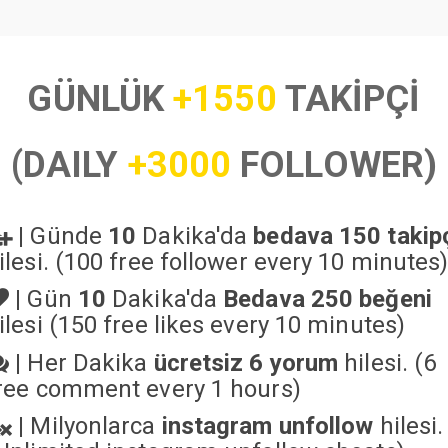
GÜNLÜK
+1550
TAKİPÇİ
(DAILY
+3000
FOLLOWER)
|
Günde
10
Dakika'da
bedava 150 takip
ilesi. (100 free follower every 10 minutes
|
Gün
10
Dakika'da
Bedava 250 beğeni
ilesi (150 free likes every 10 minutes)
|
Her Dakika
ücretsiz 6 yorum
hilesi. (6
ree comment every 1 hours)
|
Milyonlarca
instagram unfollow
hilesi.