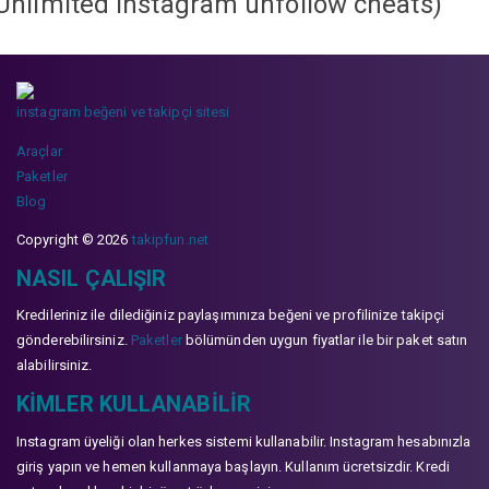
Unlimited instagram unfollow cheats
)
instagram beğeni ve takipçi sitesi
Araçlar
Paketler
Blog
Copyright © 2026
takipfun.net
NASIL ÇALIŞIR
Kredileriniz ile dilediğiniz paylaşımınıza beğeni ve profilinize takipçi
gönderebilirsiniz.
Paketler
bölümünden uygun fiyatlar ile bir paket satın
alabilirsiniz.
KIMLER KULLANABILIR
Instagram üyeliği olan herkes sistemi kullanabilir. Instagram hesabınızla
giriş yapın ve hemen kullanmaya başlayın. Kullanım ücretsizdir. Kredi