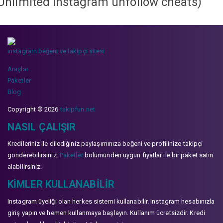
Unlimited instagram unfollow cheats
)
instagram beğeni ve takipçi sitesi
Araçlar
Paketler
Blog
Copyright © 2026
takipfun.net
NASIL ÇALIŞIR
Kredileriniz ile dilediğiniz paylaşımınıza beğeni ve profilinize takipçi
gönderebilirsiniz.
Paketler
bölümünden uygun fiyatlar ile bir paket satın
alabilirsiniz.
KIMLER KULLANABILIR
Instagram üyeliği olan herkes sistemi kullanabilir. Instagram hesabınızla
giriş yapın ve hemen kullanmaya başlayın. Kullanım ücretsizdir. Kredi