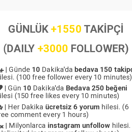
GÜNLÜK
+1550
TAKİPÇİ
(DAILY
+3000
FOLLOWER)
|
Günde
10
Dakika'da
bedava 150 takip
ilesi. (100 free follower every 10 minutes
|
Gün
10
Dakika'da
Bedava 250 beğeni
ilesi (150 free likes every 10 minutes)
|
Her Dakika
ücretsiz 6 yorum
hilesi. (6
ree comment every 1 hours)
|
Milyonlarca
instagram unfollow
hilesi.