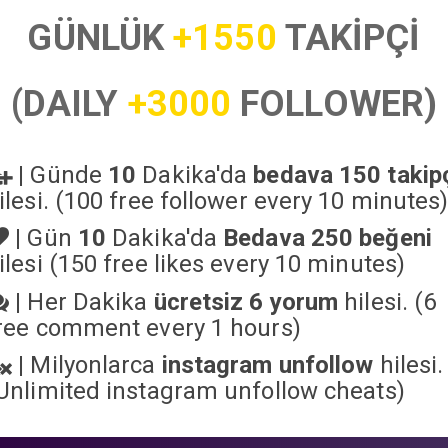
GÜNLÜK
+1550
TAKİPÇİ
(DAILY
+3000
FOLLOWER)
|
Günde
10
Dakika'da
bedava 150 takip
ilesi. (100 free follower every 10 minutes
|
Gün
10
Dakika'da
Bedava 250 beğeni
ilesi (150 free likes every 10 minutes)
|
Her Dakika
ücretsiz 6 yorum
hilesi. (6
ree comment every 1 hours)
|
Milyonlarca
instagram unfollow
hilesi.
Unlimited instagram unfollow cheats
)