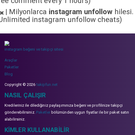
ree comment every 1 hours)
|
Milyonlarca
instagram unfollow
hilesi.
Unlimited instagram unfollow cheats
)
instagram beğeni ve takipçi sitesi
Araçlar
Paketler
Blog
Copyright © 2026
takipfun.net
NASIL ÇALIŞIR
Kredileriniz ile dilediğiniz paylaşımınıza beğeni ve profilinize takipçi
gönderebilirsiniz.
Paketler
bölümünden uygun fiyatlar ile bir paket satın
alabilirsiniz.
KIMLER KULLANABILIR