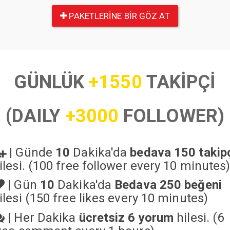
PAKETLERINE BIR GÖZ AT
GÜNLÜK
+1550
TAKİPÇİ
(DAILY
+3000
FOLLOWER)
|
Günde
10
Dakika'da
bedava 150 takip
ilesi. (100 free follower every 10 minutes
|
Gün
10
Dakika'da
Bedava 250 beğeni
ilesi (150 free likes every 10 minutes)
|
Her Dakika
ücretsiz 6 yorum
hilesi. (6