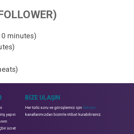
FOLLOWER)
 10 minutes)
utes)
heats
)
R
BIZE ULAŞIN
mi
Her türlü soru ve görüşleriniz için
İletişim
iriş yapın
kanallarımızdan bizimle irtibat kurabilirsiniz.
anım
çbir ücret