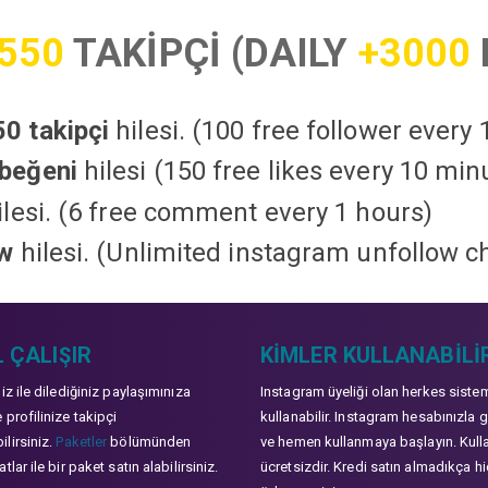
550
TAKİPÇİ (DAILY
+3000
0 takipçi
hilesi. (100 free follower every
beğeni
hilesi (150 free likes every 10 min
lesi. (6 free comment every 1 hours)
ow
hilesi. (Unlimited instagram unfollow c
 ÇALIŞIR
KIMLER KULLANABILI
niz ile dilediğiniz paylaşımınıza
Instagram üyeliği olan herkes siste
 profilinize takipçi
kullanabilir. Instagram hesabınızla g
lirsiniz.
Paketler
bölümünden
ve hemen kullanmaya başlayın. Kull
tlar ile bir paket satın alabilirsiniz.
ücretsizdir. Kredi satın almadıkça hi