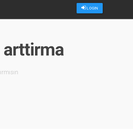
LOGIN
 arttirma
ırmısın