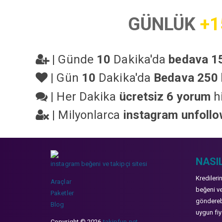
GÜNLÜK
+1
|
Günde
10
Dakika'da
bedava 15
|
Gün
10
Dakika'da
Bedava 250 
|
Her Dakika
ücretsiz 6 yorum
hi
|
Milyonlarca
instagram unfoll
NASIL
instagram beğeni ve takipçi sitesi
Kredileri
Araçlar
beğeni ve
Paketler
gönderebi
Blog
uygun fiya
Copyright © 2026
takipfun.net