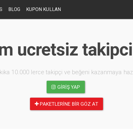
S
BLOG
KUPON KULLAN
m ucretsiz takipci
kika 10.000 lerce takipçi ve beğeni kazanmaya haz
GIRIŞ YAP
PAKETLERINE BIR GÖZ AT