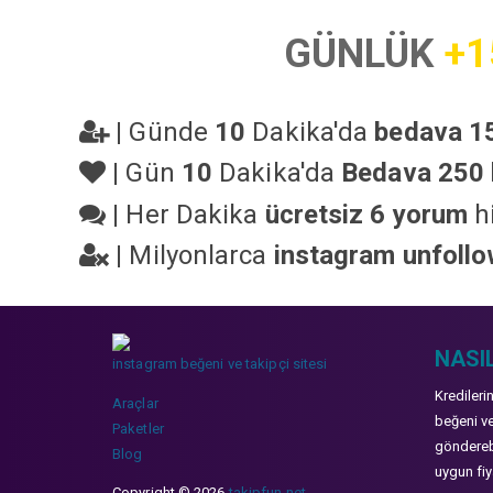
GÜNLÜK
+1
|
Günde
10
Dakika'da
bedava 15
|
Gün
10
Dakika'da
Bedava 250 
|
Her Dakika
ücretsiz 6 yorum
hi
|
Milyonlarca
instagram unfoll
NASIL
instagram beğeni ve takipçi sitesi
Kredileri
Araçlar
beğeni ve
Paketler
gönderebi
Blog
uygun fiya
Copyright © 2026
takipfun.net