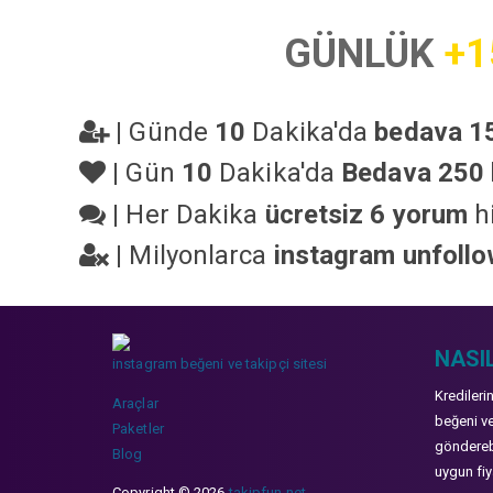
GÜNLÜK
+1
|
Günde
10
Dakika'da
bedava 15
|
Gün
10
Dakika'da
Bedava 250 
|
Her Dakika
ücretsiz 6 yorum
hi
|
Milyonlarca
instagram unfoll
NASIL
instagram beğeni ve takipçi sitesi
Kredileri
Araçlar
beğeni ve
Paketler
gönderebi
Blog
uygun fiya
Copyright © 2026
takipfun.net