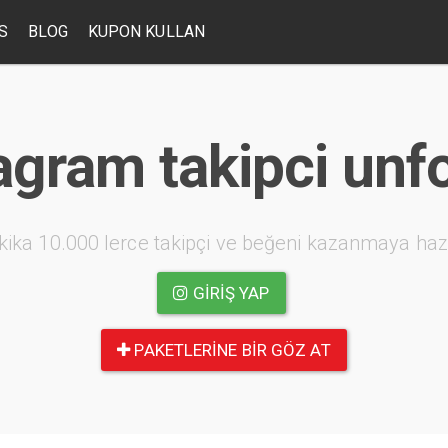
S
BLOG
KUPON KULLAN
agram takipci unf
kika 10.000 lerce takipçi ve beğeni kazanmaya haz
GIRIŞ YAP
PAKETLERINE BIR GÖZ AT