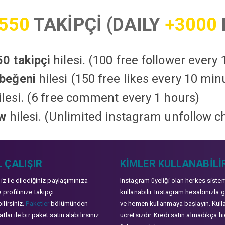
550
TAKİPÇİ (DAILY
+3000
0 takipçi
hilesi. (100 free follower every
beğeni
hilesi (150 free likes every 10 min
lesi. (6 free comment every 1 hours)
ow
hilesi. (Unlimited instagram unfollow c
 ÇALIŞIR
KIMLER KULLANABILI
niz ile dilediğiniz paylaşımınıza
Instagram üyeliği olan herkes siste
 profilinize takipçi
kullanabilir. Instagram hesabınızla g
lirsiniz.
Paketler
bölümünden
ve hemen kullanmaya başlayın. Kull
tlar ile bir paket satın alabilirsiniz.
ücretsizdir. Kredi satın almadıkça hi