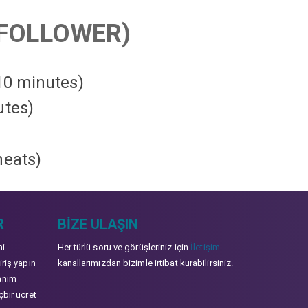
FOLLOWER)
 10 minutes)
utes)
heats
)
R
BIZE ULAŞIN
mi
Her türlü soru ve görüşleriniz için
İletişim
iriş yapın
kanallarımızdan bizimle irtibat kurabilirsiniz.
anım
çbir ücret