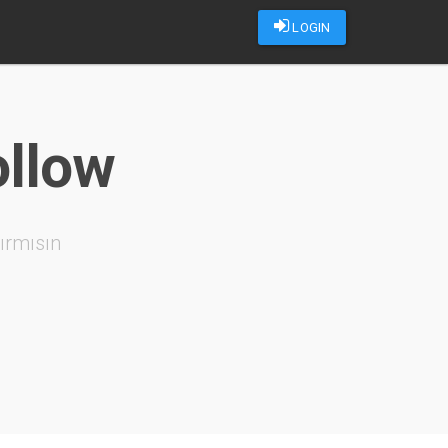
LOGIN
ollow
ırmısın