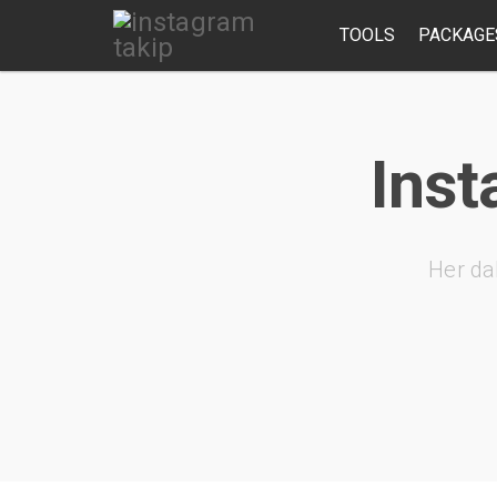
TOOLS
PACKAGE
Inst
Her da