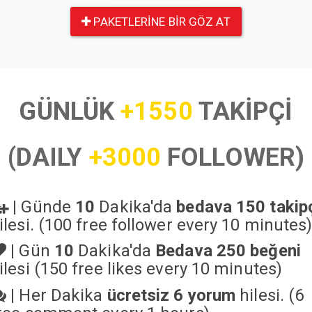
PAKETLERINE BIR GÖZ AT
GÜNLÜK
+1550
TAKİPÇİ
(DAILY
+3000
FOLLOWER)
|
Günde
10
Dakika'da
bedava 150 takip
ilesi. (100 free follower every 10 minutes
|
Gün
10
Dakika'da
Bedava 250 beğeni
ilesi (150 free likes every 10 minutes)
|
Her Dakika
ücretsiz 6 yorum
hilesi. (6