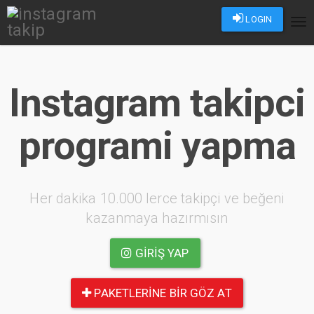
LOGIN
Tog
nav
Instagram takipci
programi yapma
Her dakika 10.000 lerce takipçi ve beğeni
kazanmaya hazırmısın
GIRIŞ YAP
PAKETLERINE BIR GÖZ AT