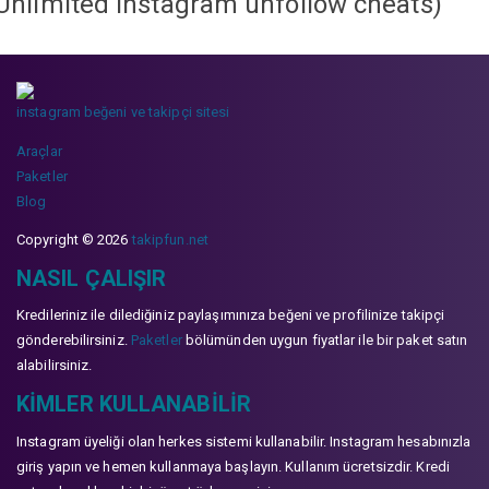
Unlimited instagram unfollow cheats
)
instagram beğeni ve takipçi sitesi
Araçlar
Paketler
Blog
Copyright © 2026
takipfun.net
NASIL ÇALIŞIR
Kredileriniz ile dilediğiniz paylaşımınıza beğeni ve profilinize takipçi
gönderebilirsiniz.
Paketler
bölümünden uygun fiyatlar ile bir paket satın
alabilirsiniz.
KIMLER KULLANABILIR
Instagram üyeliği olan herkes sistemi kullanabilir. Instagram hesabınızla
giriş yapın ve hemen kullanmaya başlayın. Kullanım ücretsizdir. Kredi