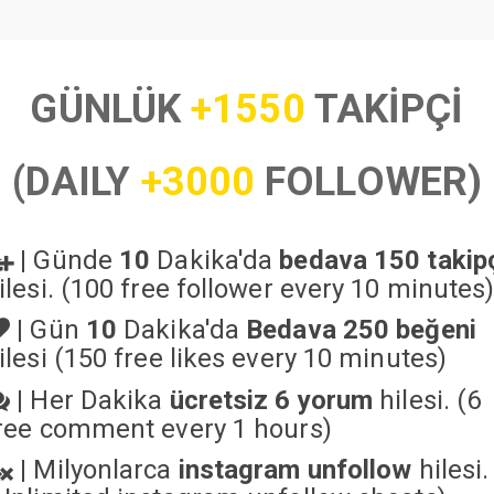
GÜNLÜK
+1550
TAKİPÇİ
(DAILY
+3000
FOLLOWER)
|
Günde
10
Dakika'da
bedava 150 takip
ilesi. (100 free follower every 10 minutes
|
Gün
10
Dakika'da
Bedava 250 beğeni
ilesi (150 free likes every 10 minutes)
|
Her Dakika
ücretsiz 6 yorum
hilesi. (6
ree comment every 1 hours)
|
Milyonlarca
instagram unfollow
hilesi.