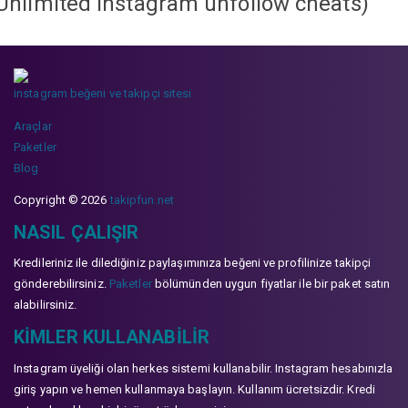
Unlimited instagram unfollow cheats
)
instagram beğeni ve takipçi sitesi
Araçlar
Paketler
Blog
Copyright © 2026
takipfun.net
NASIL ÇALIŞIR
Kredileriniz ile dilediğiniz paylaşımınıza beğeni ve profilinize takipçi
gönderebilirsiniz.
Paketler
bölümünden uygun fiyatlar ile bir paket satın
alabilirsiniz.
KIMLER KULLANABILIR
Instagram üyeliği olan herkes sistemi kullanabilir. Instagram hesabınızla
giriş yapın ve hemen kullanmaya başlayın. Kullanım ücretsizdir. Kredi