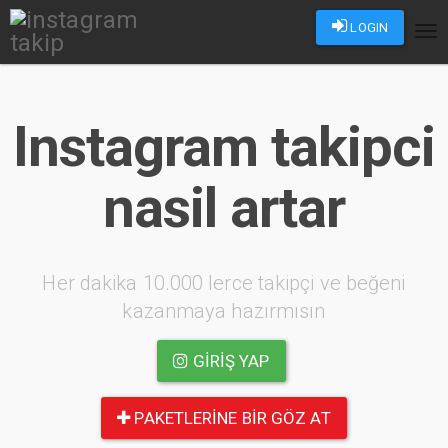
LOGIN
Tog
nav
Instagram takipci
nasil artar
Her dakika 10.000 lerce takipçi ve beğeni
kazanmaya hazırmısın
GIRIŞ YAP
PAKETLERINE BIR GÖZ AT