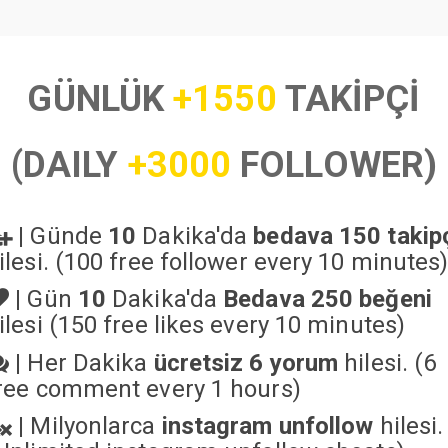
GÜNLÜK
+1550
TAKİPÇİ
(DAILY
+3000
FOLLOWER)
|
Günde
10
Dakika'da
bedava 150 takip
ilesi. (100 free follower every 10 minutes
|
Gün
10
Dakika'da
Bedava 250 beğeni
ilesi (150 free likes every 10 minutes)
|
Her Dakika
ücretsiz 6 yorum
hilesi. (6
ree comment every 1 hours)
|
Milyonlarca
instagram unfollow
hilesi.