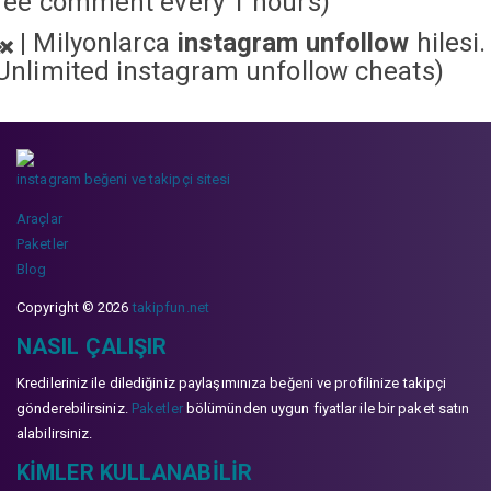
ree comment every 1 hours)
|
Milyonlarca
instagram unfollow
hilesi.
Unlimited instagram unfollow cheats
)
instagram beğeni ve takipçi sitesi
Araçlar
Paketler
Blog
Copyright © 2026
takipfun.net
NASIL ÇALIŞIR
Kredileriniz ile dilediğiniz paylaşımınıza beğeni ve profilinize takipçi
gönderebilirsiniz.
Paketler
bölümünden uygun fiyatlar ile bir paket satın
alabilirsiniz.
KIMLER KULLANABILIR