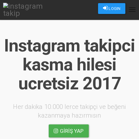
LOGIN
Tog
nav
Instagram takipci
kasma hilesi
ucretsiz 2017
Her dakika 10.000 lerce takipçi ve beğeni
kazanmaya hazırmısın
GIRIŞ YAP