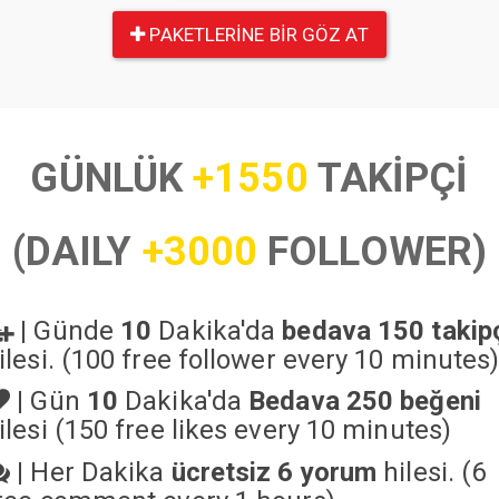
PAKETLERINE BIR GÖZ AT
GÜNLÜK
+1550
TAKİPÇİ
(DAILY
+3000
FOLLOWER)
|
Günde
10
Dakika'da
bedava 150 takip
ilesi. (100 free follower every 10 minutes
|
Gün
10
Dakika'da
Bedava 250 beğeni
ilesi (150 free likes every 10 minutes)
|
Her Dakika
ücretsiz 6 yorum
hilesi. (6