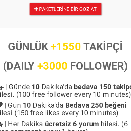
PAKETLERINE BIR GÖZ AT
GÜNLÜK
+1550
TAKİPÇİ
(DAILY
+3000
FOLLOWER)
|
Günde
10
Dakika'da
bedava 150 takip
ilesi. (100 free follower every 10 minutes
|
Gün
10
Dakika'da
Bedava 250 beğeni
ilesi (150 free likes every 10 minutes)
|
Her Dakika
ücretsiz 6 yorum
hilesi. (6