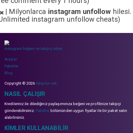
ree comment every 1 hours)
|
Milyonlarca
instagram unfollow
hilesi.
Unlimited instagram unfollow cheats
)
instagram beğeni ve takipçi sitesi
Araçlar
Paketler
Blog
Copyright © 2026
takipfun.net
NASIL ÇALIŞIR
Kredileriniz ile dilediğiniz paylaşımınıza beğeni ve profilinize takipçi
gönderebilirsiniz.
Paketler
bölümünden uygun fiyatlar ile bir paket satın
alabilirsiniz.
KIMLER KULLANABILIR