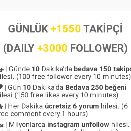
GÜNLÜK
+1550
TAKİPÇİ
(DAILY
+3000
FOLLOWER)
|
Günde
10
Dakika'da
bedava 150 takip
ilesi. (100 free follower every 10 minutes
|
Gün
10
Dakika'da
Bedava 250 beğeni
ilesi (150 free likes every 10 minutes)
|
Her Dakika
ücretsiz 6 yorum
hilesi. (6
ree comment every 1 hours)
|
Milyonlarca
instagram unfollow
hilesi.