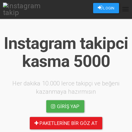
LOGIN
Tog
nav
Instagram takipci
kasma 5000
Her dakika 10.000 lerce takipçi ve beğeni
kazanmaya hazırmısın
GIRIŞ YAP
PAKETLERINE BIR GÖZ AT