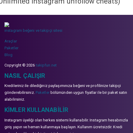
Unlimited instagram unfollow cheats
)
instagram beğeni ve takipçi sitesi
Araçlar
Paketler
Blog
Copyright © 2026
takipfun.net
NASIL ÇALIŞIR
Kredileriniz ile dilediğiniz paylaşımınıza beğeni ve profilinize takipçi
gönderebilirsiniz.
Paketler
bölümünden uygun fiyatlar ile bir paket satın
alabilirsiniz.
KIMLER KULLANABILIR
Instagram üyeliği olan herkes sistemi kullanabilir. Instagram hesabınızla
giriş yapın ve hemen kullanmaya başlayın. Kullanım ücretsizdir. Kredi