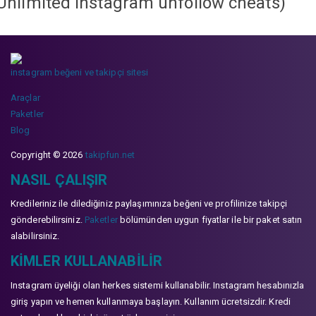
Unlimited instagram unfollow cheats
)
instagram beğeni ve takipçi sitesi
Araçlar
Paketler
Blog
Copyright © 2026
takipfun.net
NASIL ÇALIŞIR
Kredileriniz ile dilediğiniz paylaşımınıza beğeni ve profilinize takipçi
gönderebilirsiniz.
Paketler
bölümünden uygun fiyatlar ile bir paket satın
alabilirsiniz.
KIMLER KULLANABILIR
Instagram üyeliği olan herkes sistemi kullanabilir. Instagram hesabınızla
giriş yapın ve hemen kullanmaya başlayın. Kullanım ücretsizdir. Kredi