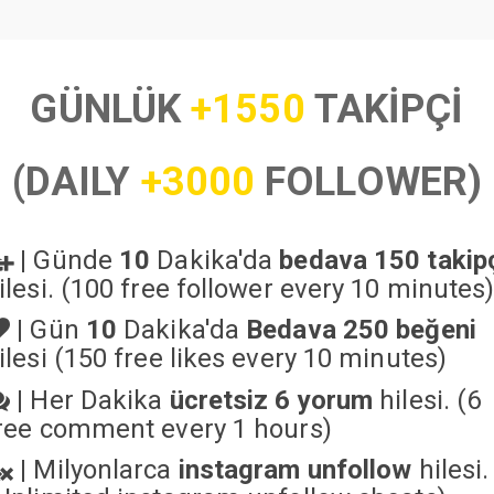
GÜNLÜK
+1550
TAKİPÇİ
(DAILY
+3000
FOLLOWER)
|
Günde
10
Dakika'da
bedava 150 takip
ilesi. (100 free follower every 10 minutes
|
Gün
10
Dakika'da
Bedava 250 beğeni
ilesi (150 free likes every 10 minutes)
|
Her Dakika
ücretsiz 6 yorum
hilesi. (6
ree comment every 1 hours)
|
Milyonlarca
instagram unfollow
hilesi.