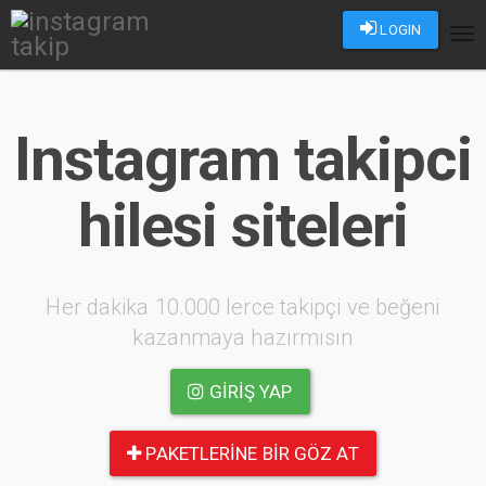
LOGIN
Tog
nav
Instagram takipci
hilesi siteleri
Her dakika 10.000 lerce takipçi ve beğeni
kazanmaya hazırmısın
GIRIŞ YAP
PAKETLERINE BIR GÖZ AT