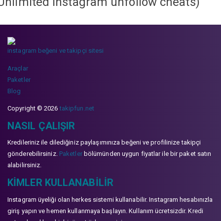
Unlimited instagram unfollow cheats
)
instagram beğeni ve takipçi sitesi
Araçlar
Paketler
Blog
Copyright © 2026
takipfun.net
NASIL ÇALIŞIR
Kredileriniz ile dilediğiniz paylaşımınıza beğeni ve profilinize takipçi
gönderebilirsiniz.
Paketler
bölümünden uygun fiyatlar ile bir paket satın
alabilirsiniz.
KIMLER KULLANABILIR
Instagram üyeliği olan herkes sistemi kullanabilir. Instagram hesabınızla
giriş yapın ve hemen kullanmaya başlayın. Kullanım ücretsizdir. Kredi