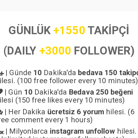
GÜNLÜK
+1550
TAKİPÇİ
(DAILY
+3000
FOLLOWER)
|
Günde
10
Dakika'da
bedava 150 takip
ilesi. (100 free follower every 10 minutes
|
Gün
10
Dakika'da
Bedava 250 beğeni
ilesi (150 free likes every 10 minutes)
|
Her Dakika
ücretsiz 6 yorum
hilesi. (6
ree comment every 1 hours)
|
Milyonlarca
instagram unfollow
hilesi.