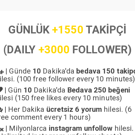
GÜNLÜK
+1550
TAKİPÇİ
(DAILY
+3000
FOLLOWER)
|
Günde
10
Dakika'da
bedava 150 takip
ilesi. (100 free follower every 10 minutes
|
Gün
10
Dakika'da
Bedava 250 beğeni
ilesi (150 free likes every 10 minutes)
|
Her Dakika
ücretsiz 6 yorum
hilesi. (6
ree comment every 1 hours)
|
Milyonlarca
instagram unfollow
hilesi.