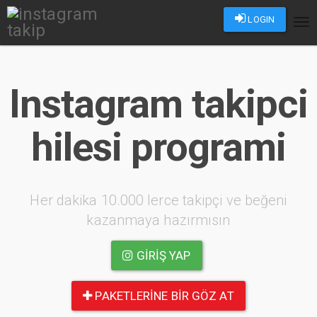
LOGIN
Tog
nav
Instagram takipci
hilesi programi
Her dakika 10.000 lerce takipçi ve beğeni
kazanmaya hazırmısın
GIRIŞ YAP
PAKETLERINE BIR GÖZ AT