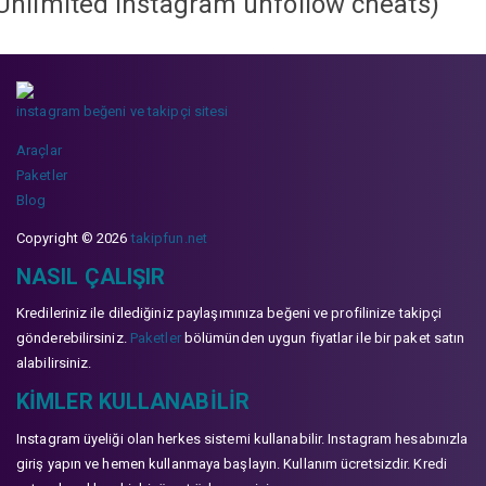
Unlimited instagram unfollow cheats
)
instagram beğeni ve takipçi sitesi
Araçlar
Paketler
Blog
Copyright © 2026
takipfun.net
NASIL ÇALIŞIR
Kredileriniz ile dilediğiniz paylaşımınıza beğeni ve profilinize takipçi
gönderebilirsiniz.
Paketler
bölümünden uygun fiyatlar ile bir paket satın
alabilirsiniz.
KIMLER KULLANABILIR
Instagram üyeliği olan herkes sistemi kullanabilir. Instagram hesabınızla
giriş yapın ve hemen kullanmaya başlayın. Kullanım ücretsizdir. Kredi