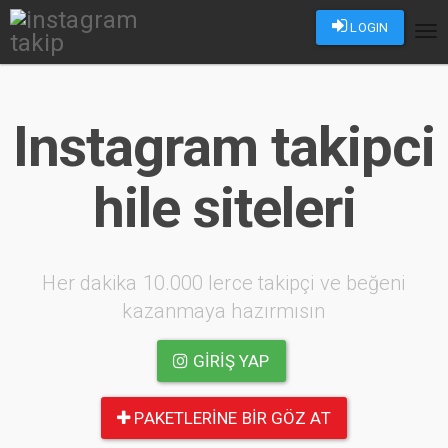
LOGIN
Tog
nav
Instagram takipci
hile siteleri
Her dakika 10.000 lerce takipçi ve beğeni
kazanmaya hazırmısın
GIRIŞ YAP
PAKETLERINE BIR GÖZ AT