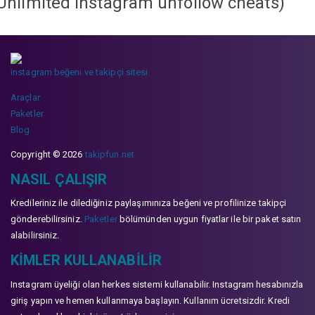
Unlimited instagram unfollow cheats
)
instagram beğeni ve takipçi sitesi
Araçlar
Paketler
Blog
Copyright © 2026
takipfun.net
NASIL ÇALIŞIR
Kredileriniz ile dilediğiniz paylaşımınıza beğeni ve profilinize takipçi
gönderebilirsiniz.
Paketler
bölümünden uygun fiyatlar ile bir paket satın
alabilirsiniz.
KIMLER KULLANABILIR
Instagram üyeliği olan herkes sistemi kullanabilir. Instagram hesabınızla
giriş yapın ve hemen kullanmaya başlayın. Kullanım ücretsizdir. Kredi