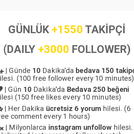
GÜNLÜK
+1550
TAKİPÇİ
(DAILY
+3000
FOLLOWER)
|
Günde
10
Dakika'da
bedava 150 takip
ilesi. (100 free follower every 10 minutes
|
Gün
10
Dakika'da
Bedava 250 beğeni
ilesi (150 free likes every 10 minutes)
|
Her Dakika
ücretsiz 6 yorum
hilesi. (6
ree comment every 1 hours)
|
Milyonlarca
instagram unfollow
hilesi.