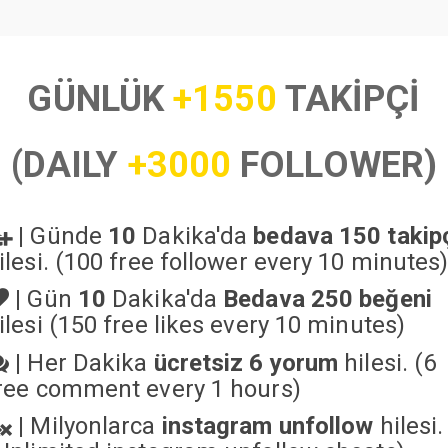
GÜNLÜK
+1550
TAKİPÇİ
(DAILY
+3000
FOLLOWER)
|
Günde
10
Dakika'da
bedava 150 takip
ilesi. (100 free follower every 10 minutes
|
Gün
10
Dakika'da
Bedava 250 beğeni
ilesi (150 free likes every 10 minutes)
|
Her Dakika
ücretsiz 6 yorum
hilesi. (6
ree comment every 1 hours)
|
Milyonlarca
instagram unfollow
hilesi.