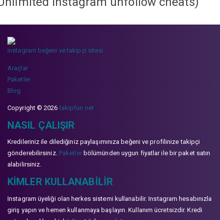
Unlimited instagram unfollow cheats
)
instagram beğeni ve takipçi sitesi
Araçlar
Paketler
Blog
Copyright © 2026
takipfun.net
NASIL ÇALIŞIR
Kredileriniz ile dilediğiniz paylaşımınıza beğeni ve profilinize takipçi
gönderebilirsiniz.
Paketler
bölümünden uygun fiyatlar ile bir paket satın
alabilirsiniz.
KIMLER KULLANABILIR
Instagram üyeliği olan herkes sistemi kullanabilir. Instagram hesabınızla
giriş yapın ve hemen kullanmaya başlayın. Kullanım ücretsizdir. Kredi