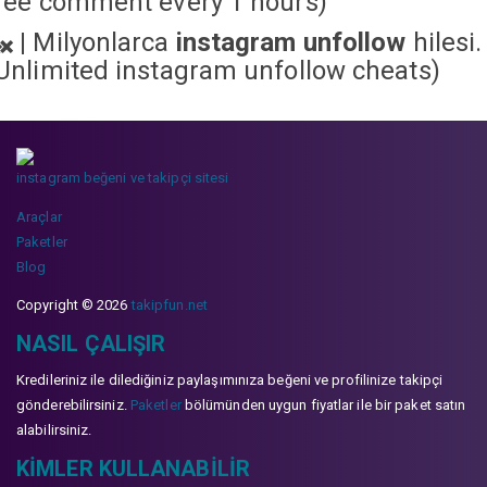
ree comment every 1 hours)
|
Milyonlarca
instagram unfollow
hilesi.
Unlimited instagram unfollow cheats
)
instagram beğeni ve takipçi sitesi
Araçlar
Paketler
Blog
Copyright © 2026
takipfun.net
NASIL ÇALIŞIR
Kredileriniz ile dilediğiniz paylaşımınıza beğeni ve profilinize takipçi
gönderebilirsiniz.
Paketler
bölümünden uygun fiyatlar ile bir paket satın
alabilirsiniz.
KIMLER KULLANABILIR