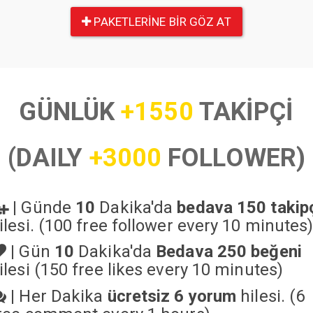
PAKETLERINE BIR GÖZ AT
GÜNLÜK
+1550
TAKİPÇİ
(DAILY
+3000
FOLLOWER)
|
Günde
10
Dakika'da
bedava 150 takip
ilesi. (100 free follower every 10 minutes
|
Gün
10
Dakika'da
Bedava 250 beğeni
ilesi (150 free likes every 10 minutes)
|
Her Dakika
ücretsiz 6 yorum
hilesi. (6