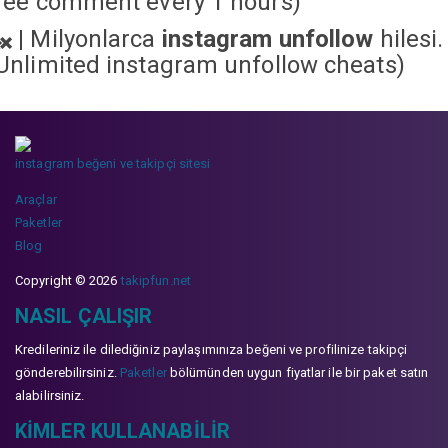
ree comment every 1 hours)
|
Milyonlarca
instagram unfollow
hilesi.
Unlimited instagram unfollow cheats
)
instagram beğeni ve takipçi sitesi
Araçlar
Paketler
Blog
Copyright © 2026
takipfun.net
NASIL ÇALIŞIR
Kredileriniz ile dilediğiniz paylaşımınıza beğeni ve profilinize takipçi
gönderebilirsiniz.
Paketler
bölümünden uygun fiyatlar ile bir paket satın
alabilirsiniz.
KIMLER KULLANABILIR