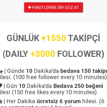
PAKETLERINE BIR GÖZ AT
GÜNLÜK
+1550
TAKİPÇİ
(DAILY
+3000
FOLLOWER)
|
Günde
10
Dakika'da
bedava 150 takip
ilesi. (100 free follower every 10 minutes
|
Gün
10
Dakika'da
Bedava 250 beğeni
ilesi (150 free likes every 10 minutes)
|
Her Dakika
ücretsiz 6 yorum
hilesi. (6