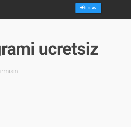
LOGIN
grami ucretsiz
ırmısın