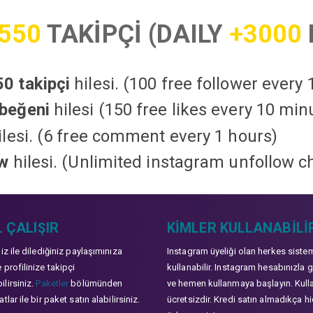
550
TAKİPÇİ (DAILY
+3000
0 takipçi
hilesi. (100 free follower every
beğeni
hilesi (150 free likes every 10 min
lesi. (6 free comment every 1 hours)
ow
hilesi. (Unlimited instagram unfollow c
 ÇALIŞIR
KIMLER KULLANABILI
niz ile dilediğiniz paylaşımınıza
Instagram üyeliği olan herkes siste
 profilinize takipçi
kullanabilir. Instagram hesabınızla g
lirsiniz.
Paketler
bölümünden
ve hemen kullanmaya başlayın. Kull
tlar ile bir paket satın alabilirsiniz.
ücretsizdir. Kredi satın almadıkça hi