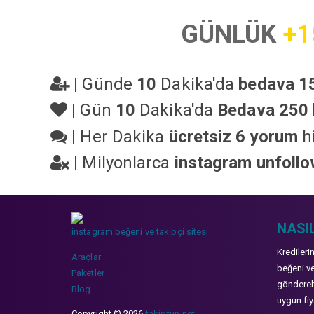
GÜNLÜK
+1
|
Günde
10
Dakika'da
bedava 15
|
Gün
10
Dakika'da
Bedava 250 
|
Her Dakika
ücretsiz 6 yorum
hi
|
Milyonlarca
instagram unfoll
NASIL
instagram beğeni ve takipçi sitesi
Kredileri
Araçlar
beğeni ve
Paketler
gönderebi
Blog
uygun fiya
Copyright © 2026
takipfun.net