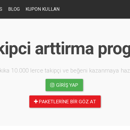
S
BLOG
KUPON KULLAN
ipci arttirma pro
kika 10.000 lerce takipçi ve beğeni kazanmaya haz
GIRIŞ YAP
PAKETLERINE BIR GÖZ AT