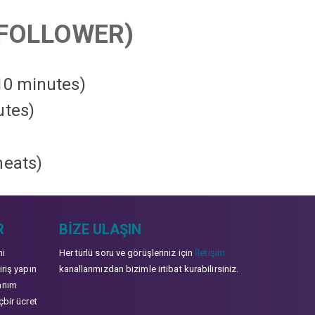
FOLLOWER)
 10 minutes)
utes)
heats
)
R
BIZE ULAŞIN
mi
Her türlü soru ve görüşleriniz için
İletişim
iriş yapın
kanallarımızdan bizimle irtibat kurabilirsiniz.
anım
çbir ücret