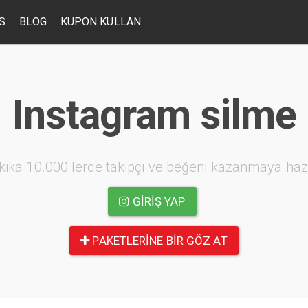
S
BLOG
KUPON KULLAN
Instagram silme
kika 10.000 lerce takipçi ve beğeni kazanmaya haz
GIRIŞ YAP
PAKETLERINE BIR GÖZ AT