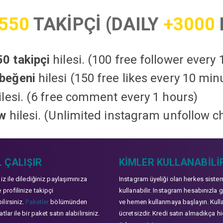
550
TAKİPÇİ (DAILY
+3000
0 takipçi
hilesi. (100 free follower every
beğeni
hilesi (150 free likes every 10 min
lesi. (6 free comment every 1 hours)
ow
hilesi. (Unlimited instagram unfollow c
 ÇALIŞIR
KIMLER KULLANABILI
niz ile dilediğiniz paylaşımınıza
Instagram üyeliği olan herkes siste
 profilinize takipçi
kullanabilir. Instagram hesabınızla g
lirsiniz.
Paketler
bölümünden
ve hemen kullanmaya başlayın. Kull
tlar ile bir paket satın alabilirsiniz.
ücretsizdir. Kredi satın almadıkça hi