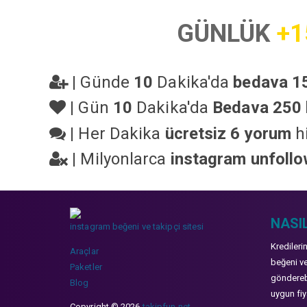
GÜNLÜK
+1
|
Günde
10
Dakika'da
bedava 15
|
Gün
10
Dakika'da
Bedava 250 
|
Her Dakika
ücretsiz 6 yorum
hi
|
Milyonlarca
instagram unfoll
NASIL
instagram beğeni ve takipçi sitesi
Kredileri
Araçlar
beğeni ve
Paketler
gönderebi
Blog
uygun fiya
Copyright © 2026
takipfun.net