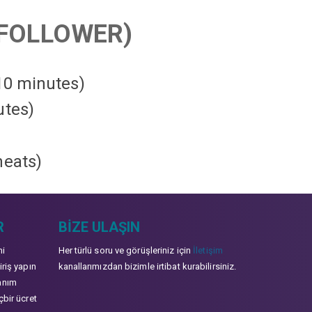
FOLLOWER)
 10 minutes)
utes)
heats
)
R
BIZE ULAŞIN
mi
Her türlü soru ve görüşleriniz için
İletişim
iriş yapın
kanallarımızdan bizimle irtibat kurabilirsiniz.
anım
çbir ücret