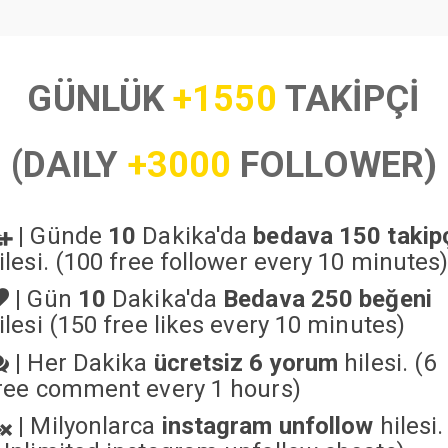
GÜNLÜK
+1550
TAKİPÇİ
(DAILY
+3000
FOLLOWER)
|
Günde
10
Dakika'da
bedava 150 takip
ilesi. (100 free follower every 10 minutes
|
Gün
10
Dakika'da
Bedava 250 beğeni
ilesi (150 free likes every 10 minutes)
|
Her Dakika
ücretsiz 6 yorum
hilesi. (6
ree comment every 1 hours)
|
Milyonlarca
instagram unfollow
hilesi.