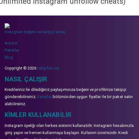
Unlimited instagram unfollow cheats
)
instagram beğeni ve takipçi sitesi
Araçlar
Paketler
Blog
Copyright © 2026
takipfun.net
NASIL ÇALIŞIR
Kredileriniz ile dilediğiniz paylaşımınıza beğeni ve profilinize takipçi
gönderebilirsiniz.
Paketler
bölümünden uygun fiyatlar ile bir paket satın
alabilirsiniz.
KIMLER KULLANABILIR
Instagram üyeliği olan herkes sistemi kullanabilir. Instagram hesabınızla
giriş yapın ve hemen kullanmaya başlayın. Kullanım ücretsizdir. Kredi