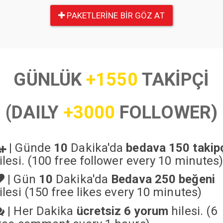
PAKETLERINE BIR GÖZ AT
GÜNLÜK
+1550
TAKİPÇİ
(DAILY
+3000
FOLLOWER)
|
Günde
10
Dakika'da
bedava 150 takip
ilesi. (100 free follower every 10 minutes
|
Gün
10
Dakika'da
Bedava 250 beğeni
ilesi (150 free likes every 10 minutes)
|
Her Dakika
ücretsiz 6 yorum
hilesi. (6