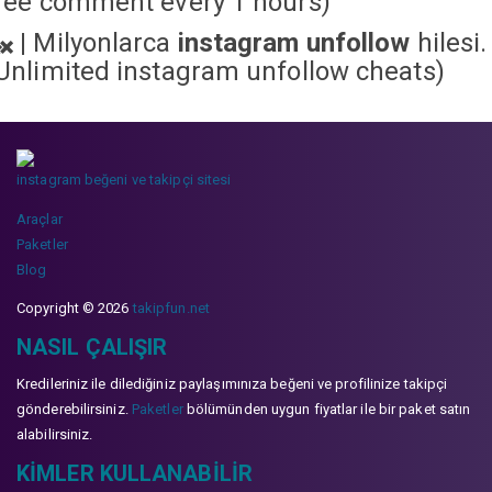
ree comment every 1 hours)
|
Milyonlarca
instagram unfollow
hilesi.
Unlimited instagram unfollow cheats
)
instagram beğeni ve takipçi sitesi
Araçlar
Paketler
Blog
Copyright © 2026
takipfun.net
NASIL ÇALIŞIR
Kredileriniz ile dilediğiniz paylaşımınıza beğeni ve profilinize takipçi
gönderebilirsiniz.
Paketler
bölümünden uygun fiyatlar ile bir paket satın
alabilirsiniz.
KIMLER KULLANABILIR