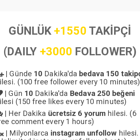
GÜNLÜK
+1550
TAKİPÇİ
(DAILY
+3000
FOLLOWER)
|
Günde
10
Dakika'da
bedava 150 takip
ilesi. (100 free follower every 10 minutes
|
Gün
10
Dakika'da
Bedava 250 beğeni
ilesi (150 free likes every 10 minutes)
|
Her Dakika
ücretsiz 6 yorum
hilesi. (6
ree comment every 1 hours)
|
Milyonlarca
instagram unfollow
hilesi.