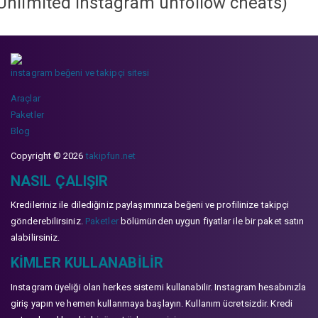
Unlimited instagram unfollow cheats
)
instagram beğeni ve takipçi sitesi
Araçlar
Paketler
Blog
Copyright © 2026
takipfun.net
NASIL ÇALIŞIR
Kredileriniz ile dilediğiniz paylaşımınıza beğeni ve profilinize takipçi
gönderebilirsiniz.
Paketler
bölümünden uygun fiyatlar ile bir paket satın
alabilirsiniz.
KIMLER KULLANABILIR
Instagram üyeliği olan herkes sistemi kullanabilir. Instagram hesabınızla
giriş yapın ve hemen kullanmaya başlayın. Kullanım ücretsizdir. Kredi