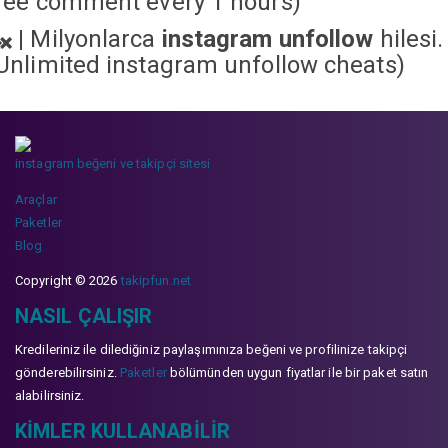
ree comment every 1 hours)
|
Milyonlarca
instagram unfollow
hilesi.
Unlimited instagram unfollow cheats
)
instagram beğeni ve takipçi sitesi
Araçlar
Paketler
Blog
Copyright © 2026
takipfun.net
NASIL ÇALIŞIR
Kredileriniz ile dilediğiniz paylaşımınıza beğeni ve profilinize takipçi
gönderebilirsiniz.
Paketler
bölümünden uygun fiyatlar ile bir paket satın
alabilirsiniz.
KIMLER KULLANABILIR