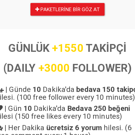
PAKETLERINE BIR GÖZ AT
GÜNLÜK
+1550
TAKİPÇİ
(DAILY
+3000
FOLLOWER)
|
Günde
10
Dakika'da
bedava 150 takip
ilesi. (100 free follower every 10 minutes
|
Gün
10
Dakika'da
Bedava 250 beğeni
ilesi (150 free likes every 10 minutes)
|
Her Dakika
ücretsiz 6 yorum
hilesi. (6