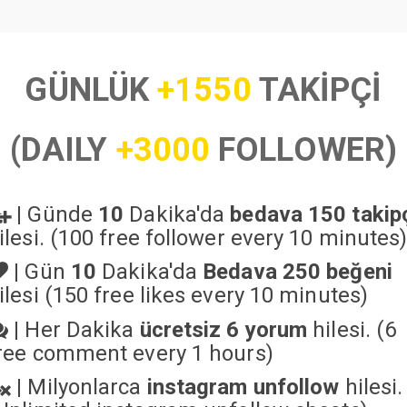
GÜNLÜK
+1550
TAKİPÇİ
(DAILY
+3000
FOLLOWER)
|
Günde
10
Dakika'da
bedava 150 takip
ilesi. (100 free follower every 10 minutes
|
Gün
10
Dakika'da
Bedava 250 beğeni
ilesi (150 free likes every 10 minutes)
|
Her Dakika
ücretsiz 6 yorum
hilesi. (6
ree comment every 1 hours)
|
Milyonlarca
instagram unfollow
hilesi.