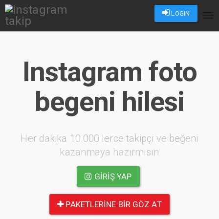
LOGIN
Tog
nav
Instagram foto
begeni hilesi
Her dakika 10.000 lerce takipçi ve beğeni
kazanmaya hazırmısın
GIRIŞ YAP
PAKETLERINE BIR GÖZ AT