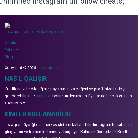
Unlimited instagram unfollow cheats
)
instagram beğeni ve takipçi sitesi
Araçlar
Paketler
Blog
Copyright © 2026
takipfun.net
NASIL ÇALIŞIR
Kredileriniz ile dilediğiniz paylaşımınıza beğeni ve profilinize takipçi
gönderebilirsiniz.
Paketler
bölümünden uygun fiyatlar ile bir paket satın
alabilirsiniz.
KIMLER KULLANABILIR
Instagram üyeliği olan herkes sistemi kullanabilir. Instagram hesabınızla
giriş yapın ve hemen kullanmaya başlayın. Kullanım ücretsizdir. Kredi