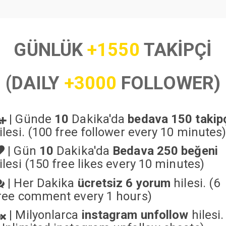
GÜNLÜK
+1550
TAKİPÇİ
(DAILY
+3000
FOLLOWER)
|
Günde
10
Dakika'da
bedava 150 takip
ilesi. (100 free follower every 10 minutes
|
Gün
10
Dakika'da
Bedava 250 beğeni
ilesi (150 free likes every 10 minutes)
|
Her Dakika
ücretsiz 6 yorum
hilesi. (6
ree comment every 1 hours)
|
Milyonlarca
instagram unfollow
hilesi.