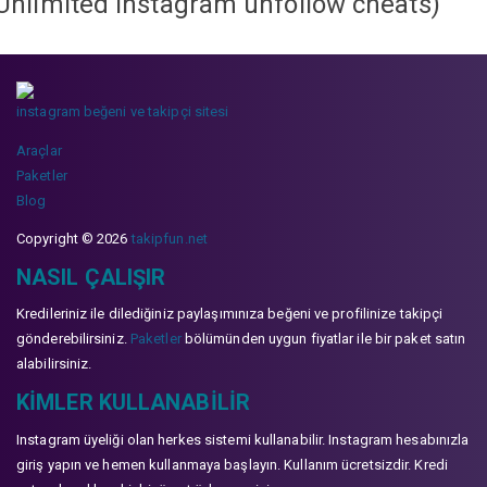
Unlimited instagram unfollow cheats
)
instagram beğeni ve takipçi sitesi
Araçlar
Paketler
Blog
Copyright © 2026
takipfun.net
NASIL ÇALIŞIR
Kredileriniz ile dilediğiniz paylaşımınıza beğeni ve profilinize takipçi
gönderebilirsiniz.
Paketler
bölümünden uygun fiyatlar ile bir paket satın
alabilirsiniz.
KIMLER KULLANABILIR
Instagram üyeliği olan herkes sistemi kullanabilir. Instagram hesabınızla
giriş yapın ve hemen kullanmaya başlayın. Kullanım ücretsizdir. Kredi