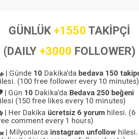
GÜNLÜK
+1550
TAKİPÇİ
(DAILY
+3000
FOLLOWER)
|
Günde
10
Dakika'da
bedava 150 takip
ilesi. (100 free follower every 10 minutes
|
Gün
10
Dakika'da
Bedava 250 beğeni
ilesi (150 free likes every 10 minutes)
|
Her Dakika
ücretsiz 6 yorum
hilesi. (6
ree comment every 1 hours)
|
Milyonlarca
instagram unfollow
hilesi.