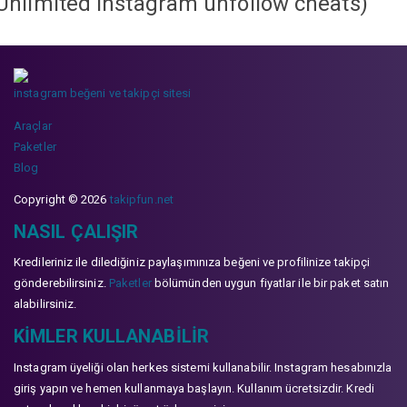
Unlimited instagram unfollow cheats
)
instagram beğeni ve takipçi sitesi
Araçlar
Paketler
Blog
Copyright © 2026
takipfun.net
NASIL ÇALIŞIR
Kredileriniz ile dilediğiniz paylaşımınıza beğeni ve profilinize takipçi
gönderebilirsiniz.
Paketler
bölümünden uygun fiyatlar ile bir paket satın
alabilirsiniz.
KIMLER KULLANABILIR
Instagram üyeliği olan herkes sistemi kullanabilir. Instagram hesabınızla
giriş yapın ve hemen kullanmaya başlayın. Kullanım ücretsizdir. Kredi