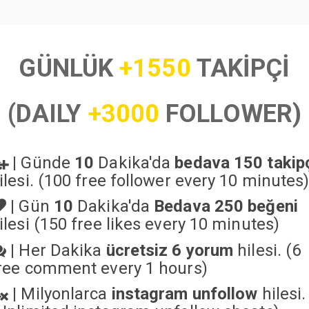
GÜNLÜK
+1550
TAKİPÇİ
(DAILY
+3000
FOLLOWER)
|
Günde
10
Dakika'da
bedava 150 takip
ilesi. (100 free follower every 10 minutes
|
Gün
10
Dakika'da
Bedava 250 beğeni
ilesi (150 free likes every 10 minutes)
|
Her Dakika
ücretsiz 6 yorum
hilesi. (6
ree comment every 1 hours)
|
Milyonlarca
instagram unfollow
hilesi.