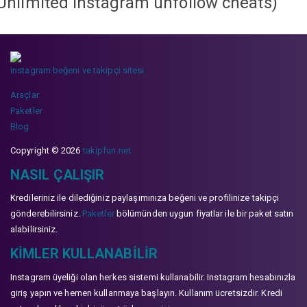
Unlimited instagram unfollow cheats
)
instagram beğeni ve takipçi sitesi
Araçlar
Paketler
Blog
Copyright © 2026
takipfun.net
NASIL ÇALIŞIR
Kredileriniz ile dilediğiniz paylaşımınıza beğeni ve profilinize takipçi
gönderebilirsiniz.
Paketler
bölümünden uygun fiyatlar ile bir paket satın
alabilirsiniz.
KIMLER KULLANABILIR
Instagram üyeliği olan herkes sistemi kullanabilir. Instagram hesabınızla
giriş yapın ve hemen kullanmaya başlayın. Kullanım ücretsizdir. Kredi