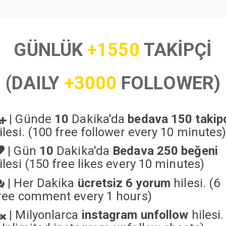
GÜNLÜK
+1550
TAKİPÇİ
(DAILY
+3000
FOLLOWER)
|
Günde
10
Dakika'da
bedava 150 takip
ilesi. (100 free follower every 10 minutes
|
Gün
10
Dakika'da
Bedava 250 beğeni
ilesi (150 free likes every 10 minutes)
|
Her Dakika
ücretsiz 6 yorum
hilesi. (6
ree comment every 1 hours)
|
Milyonlarca
instagram unfollow
hilesi.