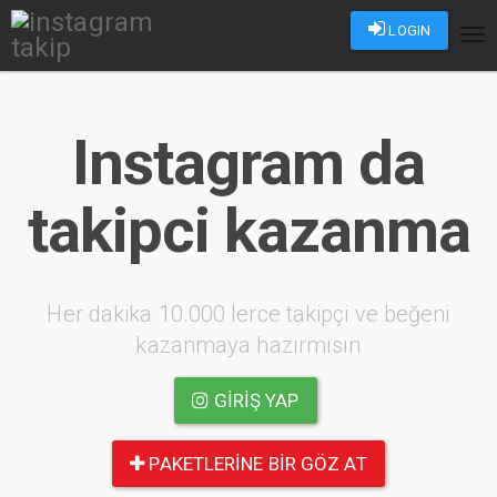
LOGIN
Tog
nav
Instagram da
takipci kazanma
Her dakika 10.000 lerce takipçi ve beğeni
kazanmaya hazırmısın
GIRIŞ YAP
PAKETLERINE BIR GÖZ AT