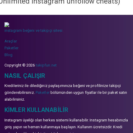
Unlimited instagram unfollow cheats
)
instagram beğeni ve takipçi sitesi
Araçlar
Paketler
Blog
Copyright © 2026
takipfun.net
NASIL ÇALIŞIR
Kredileriniz ile dilediğiniz paylaşımınıza beğeni ve profilinize takipçi
gönderebilirsiniz.
Paketler
bölümünden uygun fiyatlar ile bir paket satın
alabilirsiniz.
KIMLER KULLANABILIR
Instagram üyeliği olan herkes sistemi kullanabilir. Instagram hesabınızla
giriş yapın ve hemen kullanmaya başlayın. Kullanım ücretsizdir. Kredi