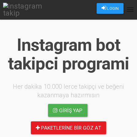
LOGIN
Tog
nav
Instagram bot
takipci programi
Her dakika 10.000 lerce takipçi ve beğeni
kazanmaya hazırmısın
GIRIŞ YAP
PAKETLERINE BIR GÖZ AT