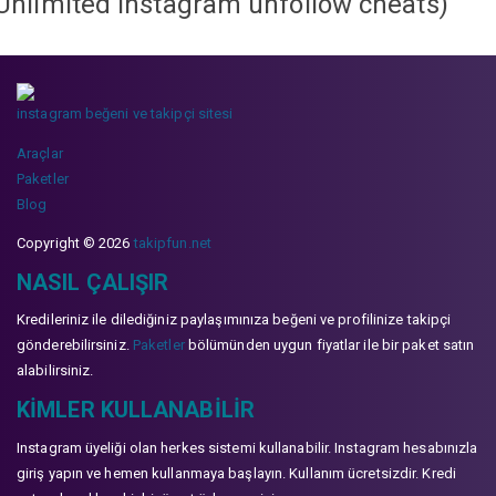
Unlimited instagram unfollow cheats
)
instagram beğeni ve takipçi sitesi
Araçlar
Paketler
Blog
Copyright © 2026
takipfun.net
NASIL ÇALIŞIR
Kredileriniz ile dilediğiniz paylaşımınıza beğeni ve profilinize takipçi
gönderebilirsiniz.
Paketler
bölümünden uygun fiyatlar ile bir paket satın
alabilirsiniz.
KIMLER KULLANABILIR
Instagram üyeliği olan herkes sistemi kullanabilir. Instagram hesabınızla
giriş yapın ve hemen kullanmaya başlayın. Kullanım ücretsizdir. Kredi