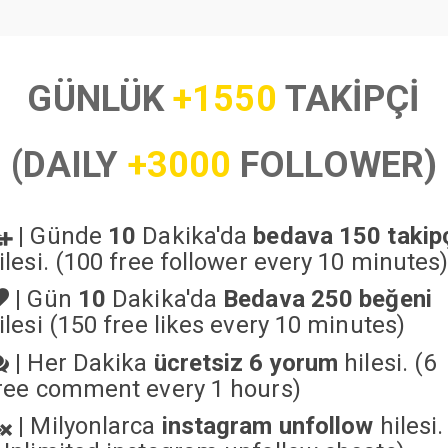
GÜNLÜK
+1550
TAKİPÇİ
(DAILY
+3000
FOLLOWER)
|
Günde
10
Dakika'da
bedava 150 takip
ilesi. (100 free follower every 10 minutes
|
Gün
10
Dakika'da
Bedava 250 beğeni
ilesi (150 free likes every 10 minutes)
|
Her Dakika
ücretsiz 6 yorum
hilesi. (6
ree comment every 1 hours)
|
Milyonlarca
instagram unfollow
hilesi.