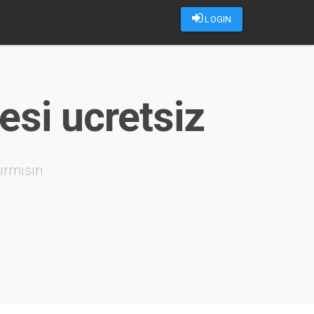
LOGIN
esi ucretsiz
ırmısın