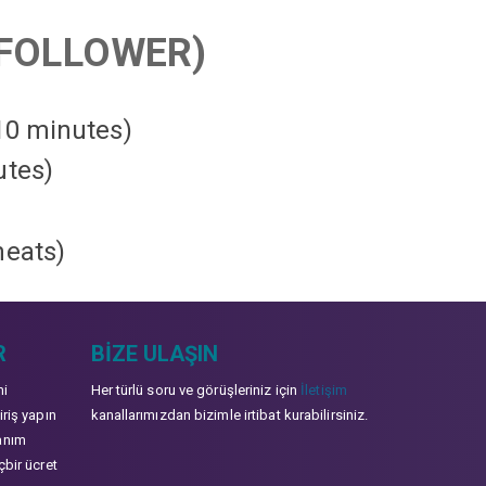
FOLLOWER)
 10 minutes)
utes)
heats
)
R
BIZE ULAŞIN
mi
Her türlü soru ve görüşleriniz için
İletişim
iriş yapın
kanallarımızdan bizimle irtibat kurabilirsiniz.
anım
çbir ücret