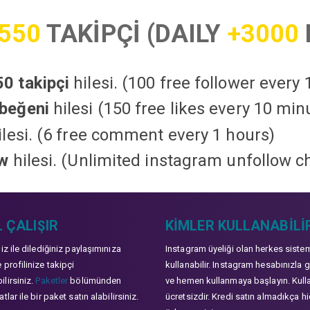
550
TAKİPÇİ (DAILY
+3000
0 takipçi
hilesi. (100 free follower every
beğeni
hilesi (150 free likes every 10 min
lesi. (6 free comment every 1 hours)
ow
hilesi. (Unlimited instagram unfollow c
 ÇALIŞIR
KIMLER KULLANABILI
niz ile dilediğiniz paylaşımınıza
Instagram üyeliği olan herkes siste
 profilinize takipçi
kullanabilir. Instagram hesabınızla g
lirsiniz.
Paketler
bölümünden
ve hemen kullanmaya başlayın. Kull
tlar ile bir paket satın alabilirsiniz.
ücretsizdir. Kredi satın almadıkça hi