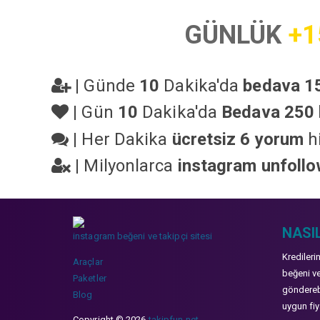
GÜNLÜK
+1
|
Günde
10
Dakika'da
bedava 15
|
Gün
10
Dakika'da
Bedava 250 
|
Her Dakika
ücretsiz 6 yorum
hi
|
Milyonlarca
instagram unfoll
NASIL
instagram beğeni ve takipçi sitesi
Kredileri
Araçlar
beğeni ve
Paketler
gönderebi
Blog
uygun fiya
Copyright © 2026
takipfun.net