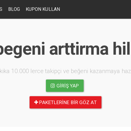
S
BLOG
KUPON KULLAN
egeni arttirma hil
kika 10.000 lerce takipçi ve beğeni kazanmaya haz
GIRIŞ YAP
PAKETLERINE BIR GÖZ AT