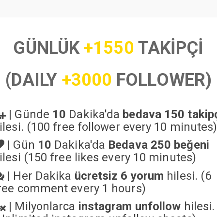
GÜNLÜK
+1550
TAKİPÇİ
(DAILY
+3000
FOLLOWER)
|
Günde
10
Dakika'da
bedava 150 takip
ilesi. (100 free follower every 10 minutes
|
Gün
10
Dakika'da
Bedava 250 beğeni
ilesi (150 free likes every 10 minutes)
|
Her Dakika
ücretsiz 6 yorum
hilesi. (6
ree comment every 1 hours)
|
Milyonlarca
instagram unfollow
hilesi.