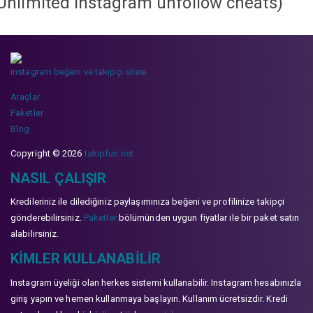
Unlimited instagram unfollow cheats
)
instagram beğeni ve takipçi sitesi
Araçlar
Paketler
Blog
Copyright © 2026
takipfun.net
NASIL ÇALIŞIR
Kredileriniz ile dilediğiniz paylaşımınıza beğeni ve profilinize takipçi
gönderebilirsiniz.
Paketler
bölümünden uygun fiyatlar ile bir paket satın
alabilirsiniz.
KIMLER KULLANABILIR
Instagram üyeliği olan herkes sistemi kullanabilir. Instagram hesabınızla
giriş yapın ve hemen kullanmaya başlayın. Kullanım ücretsizdir. Kredi