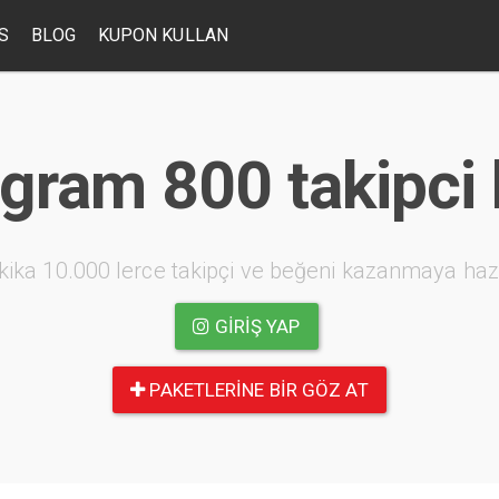
S
BLOG
KUPON KULLAN
gram 800 takipci 
kika 10.000 lerce takipçi ve beğeni kazanmaya haz
GIRIŞ YAP
PAKETLERINE BIR GÖZ AT