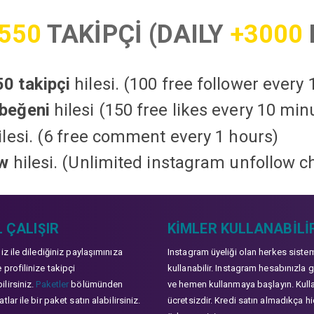
550
TAKİPÇİ (DAILY
+3000
0 takipçi
hilesi. (100 free follower every
beğeni
hilesi (150 free likes every 10 min
lesi. (6 free comment every 1 hours)
ow
hilesi. (Unlimited instagram unfollow c
 ÇALIŞIR
KIMLER KULLANABILI
niz ile dilediğiniz paylaşımınıza
Instagram üyeliği olan herkes siste
 profilinize takipçi
kullanabilir. Instagram hesabınızla g
lirsiniz.
Paketler
bölümünden
ve hemen kullanmaya başlayın. Kull
tlar ile bir paket satın alabilirsiniz.
ücretsizdir. Kredi satın almadıkça hi