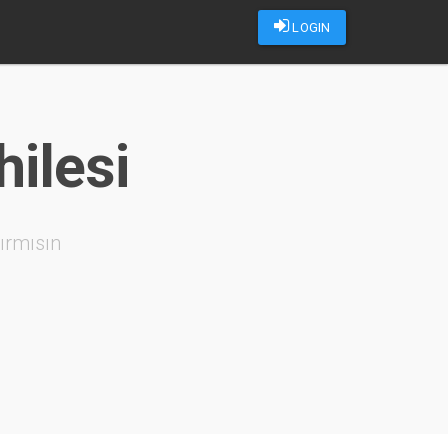
LOGIN
hilesi
ırmısın