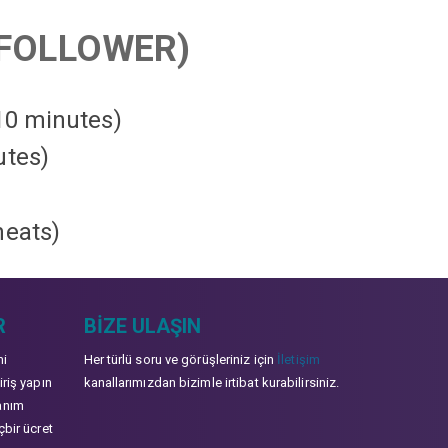
FOLLOWER)
 10 minutes)
utes)
heats
)
R
BIZE ULAŞIN
mi
Her türlü soru ve görüşleriniz için
İletişim
iriş yapın
kanallarımızdan bizimle irtibat kurabilirsiniz.
anım
çbir ücret