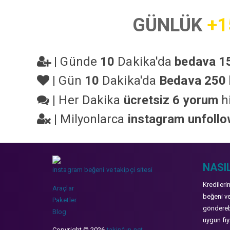
GÜNLÜK
+1
|
Günde
10
Dakika'da
bedava 15
|
Gün
10
Dakika'da
Bedava 250 
|
Her Dakika
ücretsiz 6 yorum
hi
|
Milyonlarca
instagram unfoll
NASIL
instagram beğeni ve takipçi sitesi
Kredileri
Araçlar
beğeni ve
Paketler
gönderebi
Blog
uygun fiya
Copyright © 2026
takipfun.net