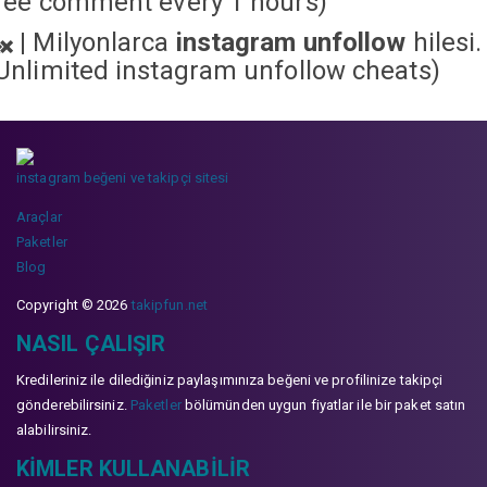
ree comment every 1 hours)
|
Milyonlarca
instagram unfollow
hilesi.
Unlimited instagram unfollow cheats
)
instagram beğeni ve takipçi sitesi
Araçlar
Paketler
Blog
Copyright © 2026
takipfun.net
NASIL ÇALIŞIR
Kredileriniz ile dilediğiniz paylaşımınıza beğeni ve profilinize takipçi
gönderebilirsiniz.
Paketler
bölümünden uygun fiyatlar ile bir paket satın
alabilirsiniz.
KIMLER KULLANABILIR