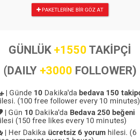
PAKETLERINE BIR GÖZ AT
GÜNLÜK
+1550
TAKİPÇİ
(DAILY
+3000
FOLLOWER)
|
Günde
10
Dakika'da
bedava 150 takip
ilesi. (100 free follower every 10 minutes
|
Gün
10
Dakika'da
Bedava 250 beğeni
ilesi (150 free likes every 10 minutes)
|
Her Dakika
ücretsiz 6 yorum
hilesi. (6