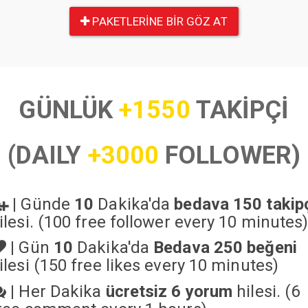
PAKETLERINE BIR GÖZ AT
GÜNLÜK
+1550
TAKİPÇİ
(DAILY
+3000
FOLLOWER)
|
Günde
10
Dakika'da
bedava 150 takip
ilesi. (100 free follower every 10 minutes
|
Gün
10
Dakika'da
Bedava 250 beğeni
ilesi (150 free likes every 10 minutes)
|
Her Dakika
ücretsiz 6 yorum
hilesi. (6