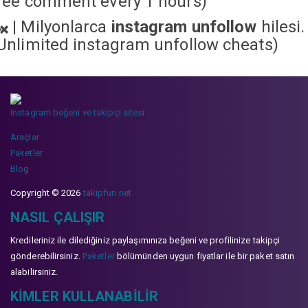
ree comment every 1 hours)
|
Milyonlarca
instagram unfollow
hilesi.
Unlimited instagram unfollow cheats
)
instagram beğeni ve takipçi sitesi
Araçlar
Paketler
Blog
Copyright © 2026
takipfun.net
NASIL ÇALIŞIR
Kredileriniz ile dilediğiniz paylaşımınıza beğeni ve profilinize takipçi
gönderebilirsiniz.
Paketler
bölümünden uygun fiyatlar ile bir paket satın
alabilirsiniz.
KIMLER KULLANABILIR