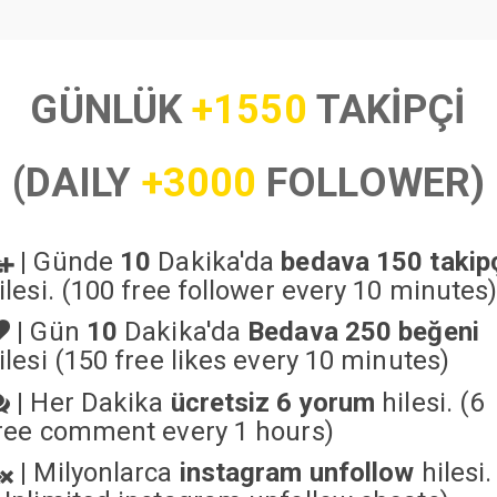
GÜNLÜK
+1550
TAKİPÇİ
(DAILY
+3000
FOLLOWER)
|
Günde
10
Dakika'da
bedava 150 takip
ilesi. (100 free follower every 10 minutes
|
Gün
10
Dakika'da
Bedava 250 beğeni
ilesi (150 free likes every 10 minutes)
|
Her Dakika
ücretsiz 6 yorum
hilesi. (6
ree comment every 1 hours)
|
Milyonlarca
instagram unfollow
hilesi.