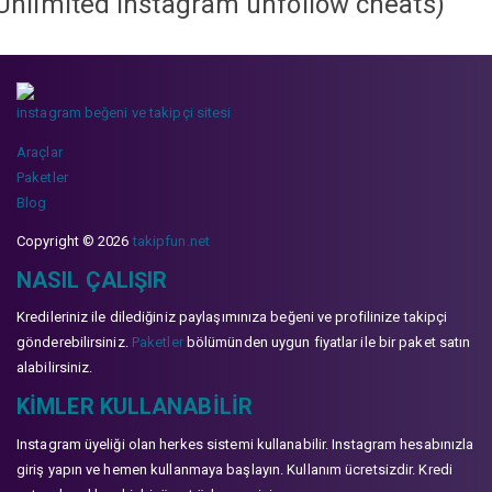
Unlimited instagram unfollow cheats
)
instagram beğeni ve takipçi sitesi
Araçlar
Paketler
Blog
Copyright © 2026
takipfun.net
NASIL ÇALIŞIR
Kredileriniz ile dilediğiniz paylaşımınıza beğeni ve profilinize takipçi
gönderebilirsiniz.
Paketler
bölümünden uygun fiyatlar ile bir paket satın
alabilirsiniz.
KIMLER KULLANABILIR
Instagram üyeliği olan herkes sistemi kullanabilir. Instagram hesabınızla
giriş yapın ve hemen kullanmaya başlayın. Kullanım ücretsizdir. Kredi